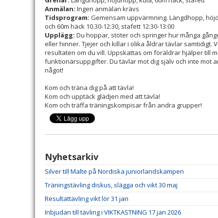
Grenar:
Längdhopp, höjdhopp, kula, 60m häck, stafett
Anmälan:
Ingen anmälan krävs
Tidsprogram:
Gemensam uppvärmning.
Längdhopp, höjd
och 60m häck 10.30-12:30, stafett 12:30-13:00
Upplägg:
Du hoppar, stöter och springer hur många gånger
eller hinner. Tjejer och killar i olika åldrar tävlar samtidigt.
resultaten om du vill. Uppskattas om föräldrar hjälper till 
funktionärs­uppgifter. Du tävlar mot dig själv och inte mot
något!
Kom och träna dig på att tävla!
Kom och upptäck glädjen med att tävla!
Kom och träffa träningskompisar från andra grupper!
Nyhetsarkiv
Silver till Malte på Nordiska juniorlandskampen
Träningstävling diskus, slägga och vikt 30 maj
Resultattävling vikt lör 31 jan
Inbjudan till tävling i VIKTKASTNING 17 jan 2026