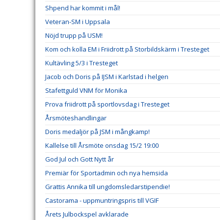
Shpend har kommit i mål!
Veteran-SM i Uppsala
Nöjd trupp på USM!
Kom och kolla EM i Friidrott på Storbildskärm i Tresteget
Kultävling 5/3 i Tresteget
Jacob och Doris på IJSM i Karlstad i helgen
Stafettguld VNM för Monika
Prova friidrott på sportlovsdag i Tresteget
Årsmöteshandlingar
Doris medaljör på JSM i mångkamp!
Kallelse till Årsmöte onsdag 15/2 19:00
God Jul och Gott Nytt år
Premiär för Sportadmin och nya hemsida
Grattis Annika till ungdomsledarstipendie!
Castorama - uppmuntringspris till VGIF
Årets Julbockspel avklarade