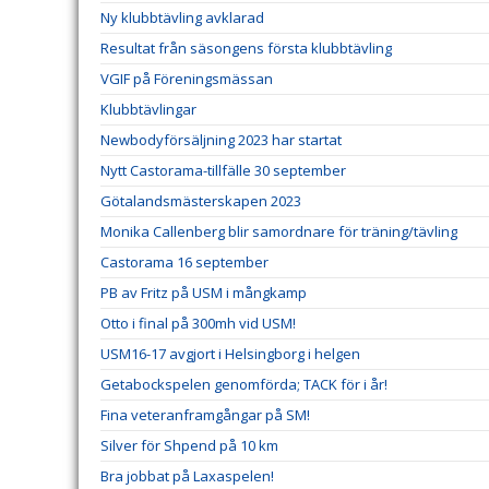
Ny klubbtävling avklarad
Resultat från säsongens första klubbtävling
VGIF på Föreningsmässan
Klubbtävlingar
Newbodyförsäljning 2023 har startat
Nytt Castorama-tillfälle 30 september
Götalandsmästerskapen 2023
Monika Callenberg blir samordnare för träning/tävling
Castorama 16 september
PB av Fritz på USM i mångkamp
Otto i final på 300mh vid USM!
USM16-17 avgjort i Helsingborg i helgen
Getabockspelen genomförda; TACK för i år!
Fina veteranframgångar på SM!
Silver för Shpend på 10 km
Bra jobbat på Laxaspelen!