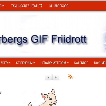
G
TÄVLINGSRESULTAT
KLUBBREKORD
LÄDER
STIPENDIUM
LEDARPLATTFORM
KALENDER
DOKUME
<
>
0