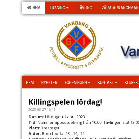
HEM
TRÄNING
TÄVLING
VÅRA ARRANGEMAN
HEM
NYHETER
FÖRENINGEN
KONTAKT
KLUBBK
Killingspelen lördag!
2023-03-27 16:45
Datum:
Lördagen 1 april 2023
Tid:
Nummerlappsutdelning från 10:00. Tävlingen slut 13:0
Plats:
Tresteget
Ålder:
Barn födda -13, -14, -15