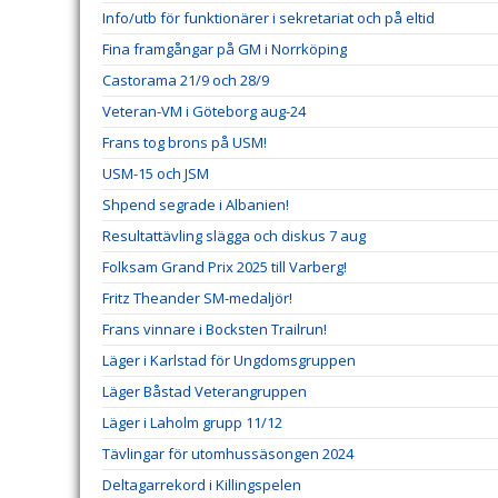
Info/utb för funktionärer i sekretariat och på eltid
Fina framgångar på GM i Norrköping
Castorama 21/9 och 28/9
Veteran-VM i Göteborg aug-24
Frans tog brons på USM!
USM-15 och JSM
Shpend segrade i Albanien!
Resultattävling slägga och diskus 7 aug
Folksam Grand Prix 2025 till Varberg!
Fritz Theander SM-medaljör!
Frans vinnare i Bocksten Trailrun!
Läger i Karlstad för Ungdomsgruppen
Läger Båstad Veterangruppen
Läger i Laholm grupp 11/12
Tävlingar för utomhussäsongen 2024
Deltagarrekord i Killingspelen