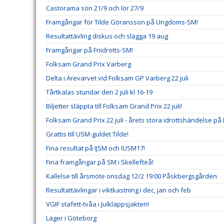
Castorama sön 21/9 och lör 27/9
Framgångar för Tilde Göransson på Ungdoms-SM!
Resultattävling diskus och slägga 19 aug
Framgångar på Friidrotts-SM!
Folksam Grand Prix Varberg
Delta i Ärevarvet vid Folksam GP Varberg 22 juli
Tårtkalas stundar den 2 juli kl 16-19
Biljetter släppta till Folksam Grand Prix 22 juli!
Folksam Grand Prix 22 juli - årets stora idrottshändelse p
Grattis till USM-guldet Tilde!
Fina resultat på IJSM och IUSM17!
Fina framgångar på SM i Skellefteå!
Kallelse till årsmöte onsdag 12/2 19:00 Påskbergsgården
Resultattävlingar i viktkastning i dec, jan och feb
VGIF stafett-tvåa i Julklappsjakten!
Läger i Göteborg