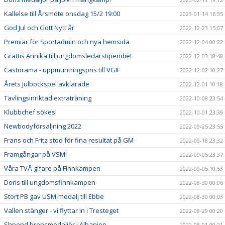
Kallelse till Årsmöte onsdag 15/2 19:00
2023-01-14 16:35
God Jul och Gott Nytt år
2022-12-23 15:07
Premiär för Sportadmin och nya hemsida
2022-12-04 00:22
Grattis Annika till ungdomsledarstipendie!
2022-12-03 18:48
Castorama - uppmuntringspris till VGIF
2022-12-02 10:27
Årets Julbockspel avklarade
2022-12-01 10:18
Tävlingsinriktad extraträning
2022-10-08 23:54
Klubbchef sökes!
2022-10-01 23:39
Newbodyförsäljning 2022
2022-09-25 23:55
Frans och Fritz stod för fina resultat på GM
2022-09-18 23:32
Framgångar på VSM!
2022-09-05 23:37
Våra TVÅ gifare på Finnkampen
2022-09-05 10:53
Doris till ungdomsfinnkampen
2022-08-30 00:06
Stort PB gav USM-medalj till Ebbe
2022-08-30 00:03
Vallen stänger - vi flyttar in i Tresteget
2022-08-29 00:20
Shpend bronsmedaljör i Albanien
2022-08-01 00:21