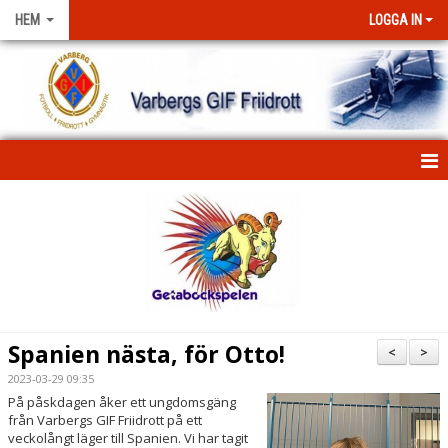
HEM
LOGGA IN
HEM
NYHETER
FÖRENINGEN
KONTAKT
Spanien nästa, för Otto!
<
>
KLUBBKLÄDER
2023-03-29 09:35
På påskdagen åker ett ungdomsgäng
från Varbergs GIF Friidrott på ett
STIPENDIUM
veckolångt läger till Spanien. Vi har tagit