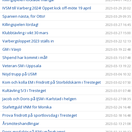
IVSM till Varberg 2024! Öppet kick off-möte 19 april
2023-03-29 20:02
Spanien nästa, för Otto!
2023-03-29 09:35
Killingspelen lördag!
2023-03-27 16:45
Klubbtävling i vikt 30 mars
2023-03-27 15:00
Varbergsloppet 2023 ställs in
2023-03-22 12:13
GM i Växjö
2023-03-19 22:48
Shpend har kommit i mål!
2023-03-15 07:48
Veteran-SM i Uppsala
2023-03-13 19:22
Nöjd trupp på USM!
2023-03-06 10:32
Kom och kolla EM i Friidrott på Storbildskärm i Tresteget
2023-03-02 07:50
Kultävling 5/3 i Tresteget
2023-03-01 07:48
Jacob och Doris på IJSM i Karlstad i helgen
2023-02-27 08:35
Stafettguld VNM för Monika
2023-02-26 16:48
Prova friidrott på sportlovsdag i Tresteget
2023-02-18 16:48
Årsmöteshandlingar
2023-02-13 21:08
Doris medaljör på JSM i mångkamp!
2023-02-11 19:12