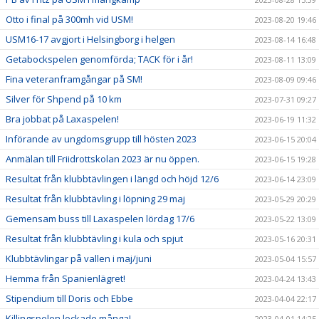
Otto i final på 300mh vid USM!
2023-08-20 19:46
USM16-17 avgjort i Helsingborg i helgen
2023-08-14 16:48
Getabockspelen genomförda; TACK för i år!
2023-08-11 13:09
Fina veteranframgångar på SM!
2023-08-09 09:46
Silver för Shpend på 10 km
2023-07-31 09:27
Bra jobbat på Laxaspelen!
2023-06-19 11:32
Införande av ungdomsgrupp till hösten 2023
2023-06-15 20:04
Anmälan till Friidrottskolan 2023 är nu öppen.
2023-06-15 19:28
Resultat från klubbtävlingen i längd och höjd 12/6
2023-06-14 23:09
Resultat från klubbtävling i löpning 29 maj
2023-05-29 20:29
Gemensam buss till Laxaspelen lördag 17/6
2023-05-22 13:09
Resultat från klubbtävling i kula och spjut
2023-05-16 20:31
Klubbtävlingar på vallen i maj/juni
2023-05-04 15:57
Hemma från Spanienlägret!
2023-04-24 13:43
Stipendium till Doris och Ebbe
2023-04-04 22:17
Killingspelen lockade många!
2023-04-01 14:25