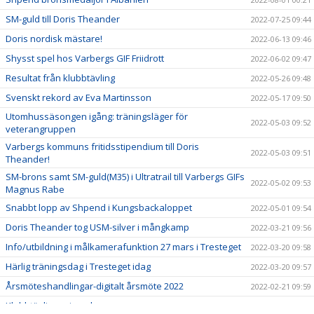
SM-guld till Doris Theander
2022-07-25 09:44
Doris nordisk mästare!
2022-06-13 09:46
Shysst spel hos Varbergs GIF Friidrott
2022-06-02 09:47
Resultat från klubbtävling
2022-05-26 09:48
Svenskt rekord av Eva Martinsson
2022-05-17 09:50
Utomhussäsongen igång: träningsläger för
2022-05-03 09:52
veterangruppen
Varbergs kommuns fritidsstipendium till Doris
2022-05-03 09:51
Theander!
SM-brons samt SM-guld(M35) i Ultratrail till Varbergs GIFs
2022-05-02 09:53
Magnus Rabe
Snabbt lopp av Shpend i Kungsbackaloppet
2022-05-01 09:54
Doris Theander tog USM-silver i mångkamp
2022-03-21 09:56
Info/utbildning i målkamerafunktion 27 mars i Tresteget
2022-03-20 09:58
Härlig träningsdag i Tresteget idag
2022-03-20 09:57
Årsmöteshandlingar-digitalt årsmöte 2022
2022-02-21 09:59
Klubbtävlingar inomhus
2022-01-19 10:00