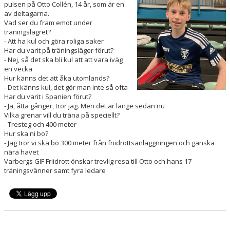
pulsen på Otto Collén, 14 år, som är en
LEDARPLATTFORM
av deltagarna.
Vad ser du fram emot under
träningslägret?
KALENDER
- Att ha kul och göra roliga saker
Har du varit på träningsläger förut?
DOKUMENT
- Nej, så det ska bli kul att att vara iväg
en vecka
BÖRJA TRÄNA
Hur känns det att åka utomlands?
- Det känns kul, det gör man inte så ofta
Har du varit i Spanien förut?
- Ja, åtta gånger, tror jag. Men det är länge sedan nu
Vilka grenar vill du träna på speciellt?
- Tresteg och 400 meter
Hur ska ni bo?
- Jag tror vi ska bo 300 meter från friidrottsanläggningen och ganska
nära havet
Varbergs GIF Friidrott önskar trevlig resa till Otto och hans 17
träningsvänner samt fyra ledare