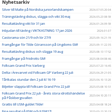
Nyhetsarkiv
Silver till Malte på Nordiska juniorlandskampen
2026-07-05 20:04
Träningstävling diskus, slägga och vikt 30 maj
2026-05-23 08:59
Resultattävling vikt lör 31 jan
2026-01-26 09:59
Inbjudan till tävling i VIKTKASTNING 17 jan 2026
2026-01-07
Castorama sön 21/9 och lör 27/9
2025-09-16 21:19
Framgångar för Tilde Göransson på Ungdoms-SM!
2025-09-11 22:35
Resultattävling diskus och slägga 19 aug
2025-08-13 17:52
Framgångar på Friidrotts-SM!
2025-08-04 08:46
Folksam Grand Prix Varberg
2025-07-23 16:45
Delta i Ärevarvet vid Folksam GP Varberg 22 juli
2025-06-29 21:05
Tårtkalas stundar den 2 juli kl 16-19
2025-06-10 13:20
Biljetter släppta till Folksam Grand Prix 22 juli!
2025-05-08 10:51
Folksam Grand Prix 22 juli - årets stora idrottshändelse
2025-04-10 20:11
på Påskbergsvallen
Grattis till USM-guldet Tilde!
2025-04-08 18:24
Fina resultat på IJSM och IUSM17!
2025-03-13 20:13