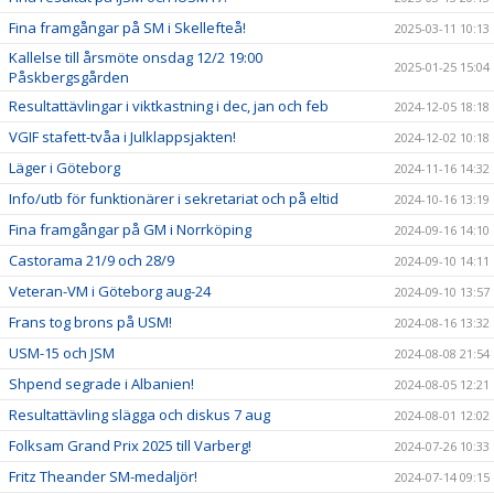
Fina framgångar på SM i Skellefteå!
2025-03-11 10:13
Kallelse till årsmöte onsdag 12/2 19:00
2025-01-25 15:04
Påskbergsgården
Resultattävlingar i viktkastning i dec, jan och feb
2024-12-05 18:18
VGIF stafett-tvåa i Julklappsjakten!
2024-12-02 10:18
Läger i Göteborg
2024-11-16 14:32
Info/utb för funktionärer i sekretariat och på eltid
2024-10-16 13:19
Fina framgångar på GM i Norrköping
2024-09-16 14:10
Castorama 21/9 och 28/9
2024-09-10 14:11
Veteran-VM i Göteborg aug-24
2024-09-10 13:57
Frans tog brons på USM!
2024-08-16 13:32
USM-15 och JSM
2024-08-08 21:54
Shpend segrade i Albanien!
2024-08-05 12:21
Resultattävling slägga och diskus 7 aug
2024-08-01 12:02
Folksam Grand Prix 2025 till Varberg!
2024-07-26 10:33
Fritz Theander SM-medaljör!
2024-07-14 09:15