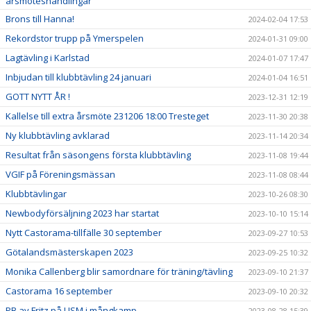
årsmöteshandlingar
Brons till Hanna!
2024-02-04 17:53
Rekordstor trupp på Ymerspelen
2024-01-31 09:00
Lagtävling i Karlstad
2024-01-07 17:47
Inbjudan till klubbtävling 24 januari
2024-01-04 16:51
GOTT NYTT ÅR !
2023-12-31 12:19
Kallelse till extra årsmöte 231206 18:00 Tresteget
2023-11-30 20:38
Ny klubbtävling avklarad
2023-11-14 20:34
Resultat från säsongens första klubbtävling
2023-11-08 19:44
VGIF på Föreningsmässan
2023-11-08 08:44
Klubbtävlingar
2023-10-26 08:30
Newbodyförsäljning 2023 har startat
2023-10-10 15:14
Nytt Castorama-tillfälle 30 september
2023-09-27 10:53
Götalandsmästerskapen 2023
2023-09-25 10:32
Monika Callenberg blir samordnare för träning/tävling
2023-09-10 21:37
Castorama 16 september
2023-09-10 20:32
PB av Fritz på USM i mångkamp
2023-08-28 15:39