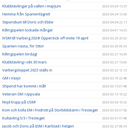
Klubbtävlingar på vallen i maj/juni
2023-05-04 15:57
Hemma från Spanienlägret!
2023-04-24 13:43
Stipendium till Doris och Ebbe
2023-04-04 22:17
Killingspelen lockade många!
2023-04-01 14:25
IVSM till Varberg 2024! Öppet kick off-möte 19 april
2023-03-29 20:02
Spanien nästa, för Otto!
2023-03-29 09:35
Killingspelen lördag!
2023-03-27 16:45
Klubbtävling i vikt 30 mars
2023-03-27 15:00
Varbergsloppet 2023 ställs in
2023-03-22 12:13
GM i Växjö
2023-03-19 22:48
Shpend har kommit i mål!
2023-03-15 07:48
Veteran-SM i Uppsala
2023-03-13 19:22
Nöjd trupp på USM!
2023-03-06 10:32
Kom och kolla EM i Friidrott på Storbildskärm i Tresteget
2023-03-02 07:50
Kultävling 5/3 i Tresteget
2023-03-01 07:48
Jacob och Doris på IJSM i Karlstad i helgen
2023-02-27 08:35