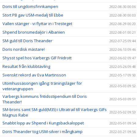
Doris till ungdomsfinnkampen
2022-08-30 00:06
Stort PB gav USM-medalj till Ebbe
2022-08-30 00:03
Vallen stänger - vi flyttar in i Tresteget
2022-08-29 00:20
Shpend bronsmedaljör i Albanien
2022-08-01 00:21
SM-guld till Doris Theander
2022-07-25 09:44
Doris nordisk mästare!
2022-06-13 09:46
Shysst spel hos Varbergs GIF Friidrott
2022-06-02 09:47
Resultat från klubbtävling
2022-05-26 09:48
Svenskt rekord av Eva Martinsson
2022-05-17 09:50
Utomhussäsongen igång: träningsläger för
2022-05-03 09:52
veterangruppen
Varbergs kommuns fritidsstipendium till Doris
2022-05-03 09:51
Theander!
SM-brons samt SM-guld(M35) i Ultratrail till Varbergs GIFs
2022-05-02 09:53
Magnus Rabe
Snabbt lopp av Shpend i Kungsbackaloppet
2022-05-01 09:54
Doris Theander tog USM-silver i mångkamp
2022-03-21 09:56