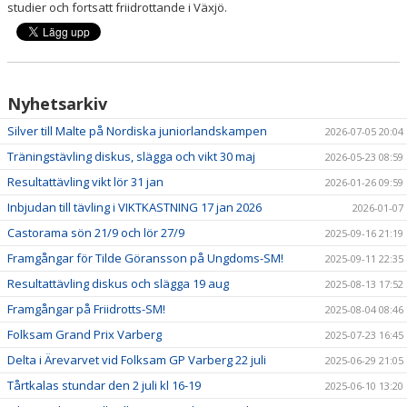
studier och fortsatt friidrottande i Växjö.
LEDARPLATTFORM
KALENDER
DOKUMENT
Nyhetsarkiv
Silver till Malte på Nordiska juniorlandskampen
2026-07-05 20:04
BÖRJA TRÄNA
Träningstävling diskus, slägga och vikt 30 maj
2026-05-23 08:59
Resultattävling vikt lör 31 jan
2026-01-26 09:59
Inbjudan till tävling i VIKTKASTNING 17 jan 2026
2026-01-07
Castorama sön 21/9 och lör 27/9
2025-09-16 21:19
Framgångar för Tilde Göransson på Ungdoms-SM!
2025-09-11 22:35
Resultattävling diskus och slägga 19 aug
2025-08-13 17:52
Framgångar på Friidrotts-SM!
2025-08-04 08:46
Folksam Grand Prix Varberg
2025-07-23 16:45
Delta i Ärevarvet vid Folksam GP Varberg 22 juli
2025-06-29 21:05
Tårtkalas stundar den 2 juli kl 16-19
2025-06-10 13:20