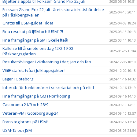
Biljetter släppta till Folksam Grand Prix 22 juli!
2025-05-08 10:51
Folksam Grand Prix 22 juli - årets stora idrottshändelse
2025-04-10 20:11
på Påskbergsvallen
Grattis till USM-guldet Tilde!
2025-04-08 18:24
Fina resultat på IJSM och IUSM17!
2025-03-13 20:13
Fina framgångar på SM i Skellefteå!
2025-03-11 10:13
Kallelse till årsmöte onsdag 12/2 19:00
2025-01-25 15:04
Påskbergsgården
Resultattävlingar i viktkastning i dec, jan och feb
2024-12-05 18:18
VGIF stafett-tvåa i Julklappsjakten!
2024-12-02 10:18
Läger i Göteborg
2024-11-16 14:32
Info/utb för funktionärer i sekretariat och på eltid
2024-10-16 13:19
Fina framgångar på GM i Norrköping
2024-09-16 14:10
Castorama 21/9 och 28/9
2024-09-10 14:11
Veteran-VM i Göteborg aug-24
2024-09-10 13:57
Frans tog brons på USM!
2024-08-16 13:32
USM-15 och JSM
2024-08-08 21:54