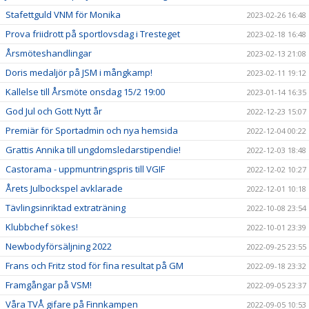
Stafettguld VNM för Monika
2023-02-26 16:48
Prova friidrott på sportlovsdag i Tresteget
2023-02-18 16:48
Årsmöteshandlingar
2023-02-13 21:08
Doris medaljör på JSM i mångkamp!
2023-02-11 19:12
Kallelse till Årsmöte onsdag 15/2 19:00
2023-01-14 16:35
God Jul och Gott Nytt år
2022-12-23 15:07
Premiär för Sportadmin och nya hemsida
2022-12-04 00:22
Grattis Annika till ungdomsledarstipendie!
2022-12-03 18:48
Castorama - uppmuntringspris till VGIF
2022-12-02 10:27
Årets Julbockspel avklarade
2022-12-01 10:18
Tävlingsinriktad extraträning
2022-10-08 23:54
Klubbchef sökes!
2022-10-01 23:39
Newbodyförsäljning 2022
2022-09-25 23:55
Frans och Fritz stod för fina resultat på GM
2022-09-18 23:32
Framgångar på VSM!
2022-09-05 23:37
Våra TVÅ gifare på Finnkampen
2022-09-05 10:53