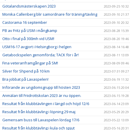
Götalandsmästerskapen 2023
2023-09-25 10:32
Monika Callenberg blir samordnare för träning/tävling
2023-09-10 21:37
Castorama 16 september
2023-09-10 20:32
PB av Fritz på USM i mångkamp
2023-08-28 15:39
Otto i final på 300mh vid USM!
2023-08-20 19:46
USM16-17 avgjort i Helsingborg i helgen
2023-08-14 16:48
Getabockspelen genomförda; TACK för i år!
2023-08-11 13:09
Fina veteranframgångar på SM!
2023-08-09 09:46
Silver för Shpend på 10 km
2023-07-31 09:27
Bra jobbat på Laxaspelen!
2023-06-19 11:32
Införande av ungdomsgrupp till hösten 2023
2023-06-15 20:04
Anmälan till Friidrottskolan 2023 är nu öppen.
2023-06-15 19:28
Resultat från klubbtävlingen i längd och höjd 12/6
2023-06-14 23:09
Resultat från klubbtävling i löpning 29 maj
2023-05-29 20:29
Gemensam buss till Laxaspelen lördag 17/6
2023-05-22 13:09
Resultat från klubbtävling i kula och spjut
2023-05-16 20:31