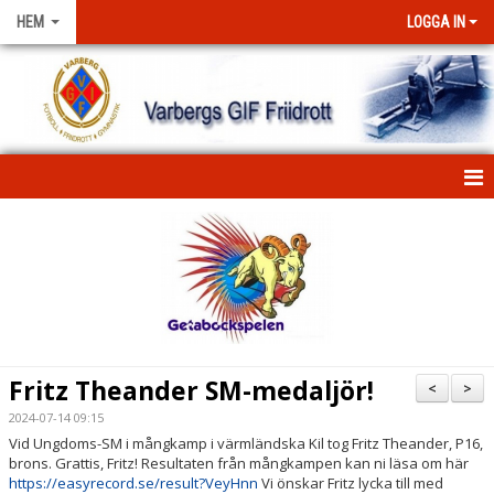
HEM
LOGGA IN
HEM
NYHETER
FÖRENINGEN
KONTAKT
Fritz Theander SM-medaljör!
<
>
KLUBBKLÄDER
2024-07-14 09:15
Vid Ungdoms-SM i mångkamp i värmländska Kil tog Fritz Theander, P16,
brons. Grattis, Fritz! Resultaten från mångkampen kan ni läsa om här
STIPENDIUM
https://easyrecord.se/result?VeyHnn
Vi önskar Fritz lycka till med