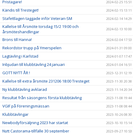
Pristagare!
2024-02-25 15:51
Kändis till Tresteget!
2024-02-15 13:11
Stafettlagen taggade inför Veteran-SM
2024-02-14 14:29
Kallelse till Årsmöte torsdag 15/2 19:00 och
2024-02-13 10:00
årsmöteshandlingar
Brons till Hanna!
2024-02-04 17:53
Rekordstor trupp på Ymerspelen
2024-01-31 09:00
Lagtävling i Karlstad
2024-01-07 17:47
Inbjudan till klubbtävling 24 januari
2024-01-04 16:51
GOTT NYTT ÅR !
2023-12-31 12:19
Kallelse till extra årsmöte 231206 18:00 Tresteget
2023-11-30 20:38
Ny klubbtävling avklarad
2023-11-14 20:34
Resultat från säsongens första klubbtävling
2023-11-08 19:44
VGIF på Föreningsmässan
2023-11-08 08:44
Klubbtävlingar
2023-10-26 08:30
Newbodyförsäljning 2023 har startat
2023-10-10 15:14
Nytt Castorama-tillfälle 30 september
2023-09-27 10:53