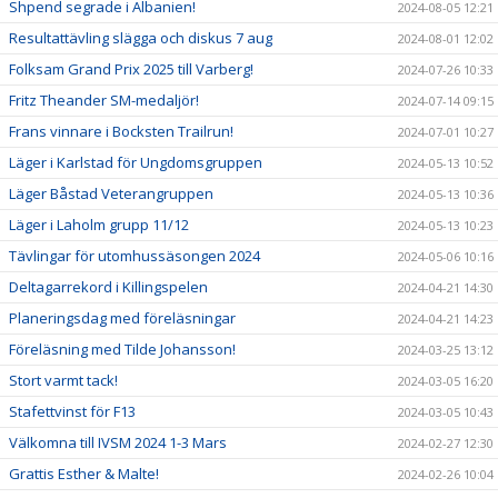
Shpend segrade i Albanien!
2024-08-05 12:21
Resultattävling slägga och diskus 7 aug
2024-08-01 12:02
Folksam Grand Prix 2025 till Varberg!
2024-07-26 10:33
Fritz Theander SM-medaljör!
2024-07-14 09:15
Frans vinnare i Bocksten Trailrun!
2024-07-01 10:27
Läger i Karlstad för Ungdomsgruppen
2024-05-13 10:52
Läger Båstad Veterangruppen
2024-05-13 10:36
Läger i Laholm grupp 11/12
2024-05-13 10:23
Tävlingar för utomhussäsongen 2024
2024-05-06 10:16
Deltagarrekord i Killingspelen
2024-04-21 14:30
Planeringsdag med föreläsningar
2024-04-21 14:23
Föreläsning med Tilde Johansson!
2024-03-25 13:12
Stort varmt tack!
2024-03-05 16:20
Stafettvinst för F13
2024-03-05 10:43
Välkomna till IVSM 2024 1-3 Mars
2024-02-27 12:30
Grattis Esther & Malte!
2024-02-26 10:04