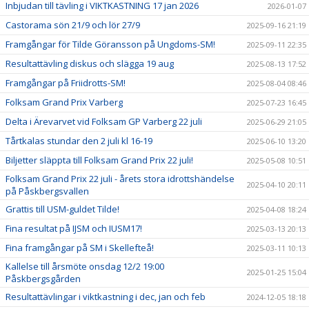
Inbjudan till tävling i VIKTKASTNING 17 jan 2026
2026-01-07
Castorama sön 21/9 och lör 27/9
2025-09-16 21:19
Framgångar för Tilde Göransson på Ungdoms-SM!
2025-09-11 22:35
Resultattävling diskus och slägga 19 aug
2025-08-13 17:52
Framgångar på Friidrotts-SM!
2025-08-04 08:46
Folksam Grand Prix Varberg
2025-07-23 16:45
Delta i Ärevarvet vid Folksam GP Varberg 22 juli
2025-06-29 21:05
Tårtkalas stundar den 2 juli kl 16-19
2025-06-10 13:20
Biljetter släppta till Folksam Grand Prix 22 juli!
2025-05-08 10:51
Folksam Grand Prix 22 juli - årets stora idrottshändelse
2025-04-10 20:11
på Påskbergsvallen
Grattis till USM-guldet Tilde!
2025-04-08 18:24
Fina resultat på IJSM och IUSM17!
2025-03-13 20:13
Fina framgångar på SM i Skellefteå!
2025-03-11 10:13
Kallelse till årsmöte onsdag 12/2 19:00
2025-01-25 15:04
Påskbergsgården
Resultattävlingar i viktkastning i dec, jan och feb
2024-12-05 18:18