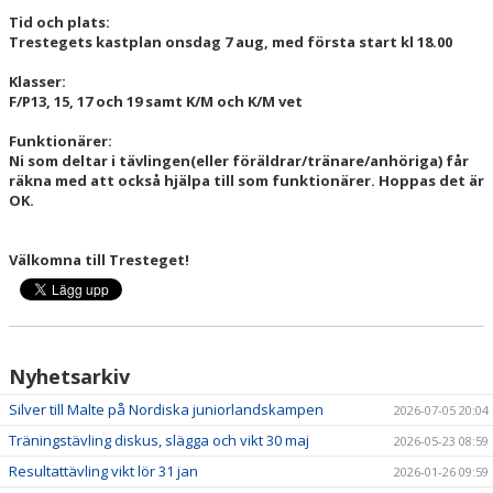
LEDARPLATTFORM
Tid och plats:
Trestegets kastplan onsdag 7 aug, med första start kl 18.00
KALENDER
Klasser:
F/P13, 15, 17 och 19 samt K/M och K/M vet
DOKUMENT
Funktionärer:
Ni som deltar i tävlingen(eller föräldrar/tränare/anhöriga) får
BÖRJA TRÄNA
räkna med att också hjälpa till som funktionärer. Hoppas det är
OK.
Välkomna till Tresteget!
Nyhetsarkiv
Silver till Malte på Nordiska juniorlandskampen
2026-07-05 20:04
Träningstävling diskus, slägga och vikt 30 maj
2026-05-23 08:59
Resultattävling vikt lör 31 jan
2026-01-26 09:59