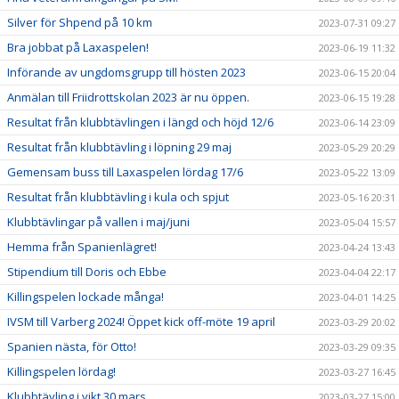
Silver för Shpend på 10 km
2023-07-31 09:27
Bra jobbat på Laxaspelen!
2023-06-19 11:32
Införande av ungdomsgrupp till hösten 2023
2023-06-15 20:04
Anmälan till Friidrottskolan 2023 är nu öppen.
2023-06-15 19:28
Resultat från klubbtävlingen i längd och höjd 12/6
2023-06-14 23:09
Resultat från klubbtävling i löpning 29 maj
2023-05-29 20:29
Gemensam buss till Laxaspelen lördag 17/6
2023-05-22 13:09
Resultat från klubbtävling i kula och spjut
2023-05-16 20:31
Klubbtävlingar på vallen i maj/juni
2023-05-04 15:57
Hemma från Spanienlägret!
2023-04-24 13:43
Stipendium till Doris och Ebbe
2023-04-04 22:17
Killingspelen lockade många!
2023-04-01 14:25
IVSM till Varberg 2024! Öppet kick off-möte 19 april
2023-03-29 20:02
Spanien nästa, för Otto!
2023-03-29 09:35
Killingspelen lördag!
2023-03-27 16:45
Klubbtävling i vikt 30 mars
2023-03-27 15:00