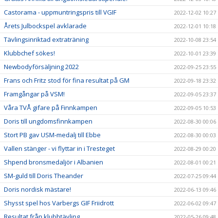
Castorama - uppmuntringspris till VGIF
2022-12-02 10:27
Årets Julbockspel avklarade
2022-12-01 10:18
Tävlingsinriktad extraträning
2022-10-08 23:54
Klubbchef sökes!
2022-10-01 23:39
Newbodyförsäljning 2022
2022-09-25 23:55
Frans och Fritz stod för fina resultat på GM
2022-09-18 23:32
Framgångar på VSM!
2022-09-05 23:37
Våra TVÅ gifare på Finnkampen
2022-09-05 10:53
Doris till ungdomsfinnkampen
2022-08-30 00:06
Stort PB gav USM-medalj till Ebbe
2022-08-30 00:03
Vallen stänger - vi flyttar in i Tresteget
2022-08-29 00:20
Shpend bronsmedaljör i Albanien
2022-08-01 00:21
SM-guld till Doris Theander
2022-07-25 09:44
Doris nordisk mästare!
2022-06-13 09:46
Shysst spel hos Varbergs GIF Friidrott
2022-06-02 09:47
Resultat från klubbtävling
2022-05-26 09:48