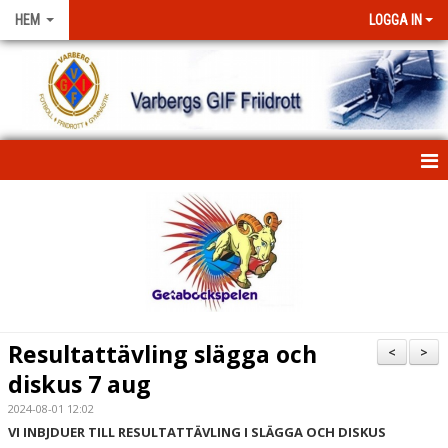
HEM
LOGGA IN
HEM
NYHETER
FÖRENINGEN
KONTAKT
Resultattävling slägga och
<
>
diskus 7 aug
KLUBBKLÄDER
2024-08-01 12:02
STIPENDIUM
VI INBJDUER TILL RESULTATTÄVLING I SLÄGGA OCH DISKUS