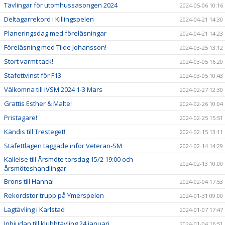
Tävlingar för utomhussäsongen 2024
2024-05-06 10:16
Deltagarrekord i Killingspelen
2024-04-21 14:30
Planeringsdag med föreläsningar
2024-04-21 14:23
Föreläsning med Tilde Johansson!
2024-03-25 13:12
Stort varmt tack!
2024-03-05 16:20
Stafettvinst för F13
2024-03-05 10:43
Välkomna till IVSM 2024 1-3 Mars
2024-02-27 12:30
Grattis Esther & Malte!
2024-02-26 10:04
Pristagare!
2024-02-25 15:51
Kändis till Tresteget!
2024-02-15 13:11
Stafettlagen taggade inför Veteran-SM
2024-02-14 14:29
Kallelse till Årsmöte torsdag 15/2 19:00 och
2024-02-13 10:00
årsmöteshandlingar
Brons till Hanna!
2024-02-04 17:53
Rekordstor trupp på Ymerspelen
2024-01-31 09:00
Lagtävling i Karlstad
2024-01-07 17:47
Inbjudan till klubbtävling 24 januari
2024-01-04 16:51