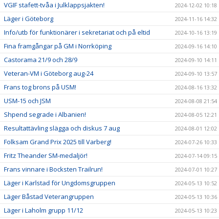
VGIF stafett-tvåa i Julklappsjakten!
2024-12-02 10:18
Läger i Göteborg
2024-11-16 14:32
Info/utb för funktionärer i sekretariat och på eltid
2024-10-16 13:19
Fina framgångar på GM i Norrköping
2024-09-16 14:10
Castorama 21/9 och 28/9
2024-09-10 14:11
Veteran-VM i Göteborg aug-24
2024-09-10 13:57
Frans tog brons på USM!
2024-08-16 13:32
USM-15 och JSM
2024-08-08 21:54
Shpend segrade i Albanien!
2024-08-05 12:21
Resultattävling slägga och diskus 7 aug
2024-08-01 12:02
Folksam Grand Prix 2025 till Varberg!
2024-07-26 10:33
Fritz Theander SM-medaljör!
2024-07-14 09:15
Frans vinnare i Bocksten Trailrun!
2024-07-01 10:27
Läger i Karlstad för Ungdomsgruppen
2024-05-13 10:52
Läger Båstad Veterangruppen
2024-05-13 10:36
Läger i Laholm grupp 11/12
2024-05-13 10:23