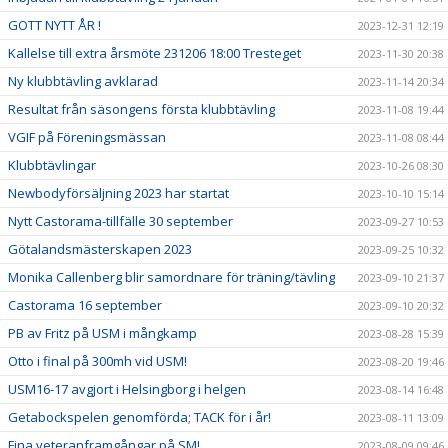
GOTT NYTT ÅR !
2023-12-31 12:19
Kallelse till extra årsmöte 231206 18:00 Tresteget
2023-11-30 20:38
Ny klubbtävling avklarad
2023-11-14 20:34
Resultat från säsongens första klubbtävling
2023-11-08 19:44
VGIF på Föreningsmässan
2023-11-08 08:44
Klubbtävlingar
2023-10-26 08:30
Newbodyförsäljning 2023 har startat
2023-10-10 15:14
Nytt Castorama-tillfälle 30 september
2023-09-27 10:53
Götalandsmästerskapen 2023
2023-09-25 10:32
Monika Callenberg blir samordnare för träning/tävling
2023-09-10 21:37
Castorama 16 september
2023-09-10 20:32
PB av Fritz på USM i mångkamp
2023-08-28 15:39
Otto i final på 300mh vid USM!
2023-08-20 19:46
USM16-17 avgjort i Helsingborg i helgen
2023-08-14 16:48
Getabockspelen genomförda; TACK för i år!
2023-08-11 13:09
Fina veteranframgångar på SM!
2023-08-09 09:46