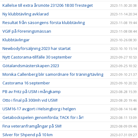
Kallelse till extra årsmöte 231206 18:00 Tresteget
2023-11-30 20:38
Ny klubbtävling avklarad
2023-11-14 20:34
Resultat från säsongens första klubbtävling
2023-11-08 19:44
VGIF på Föreningsmässan
2023-11-08 08:44
Klubbtävlingar
2023-10-26 08:30
Newbodyförsäljning 2023 har startat
2023-10-10 15:14
Nytt Castorama-tillfälle 30 september
2023-09-27 10:53
Götalandsmästerskapen 2023
2023-09-25 10:32
Monika Callenberg blir samordnare för träning/tävling
2023-09-10 21:37
Castorama 16 september
2023-09-10 20:32
PB av Fritz på USM i mångkamp
2023-08-28 15:39
Otto i final på 300mh vid USM!
2023-08-20 19:46
USM16-17 avgjort i Helsingborg i helgen
2023-08-14 16:48
Getabockspelen genomförda; TACK för i år!
2023-08-11 13:09
Fina veteranframgångar på SM!
2023-08-09 09:46
Silver för Shpend på 10 km
2023-07-31 09:27