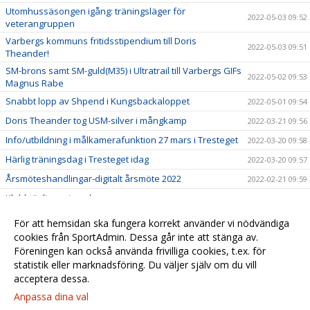
Utomhussäsongen igång: träningsläger för
2022-05-03 09:52
veterangruppen
Varbergs kommuns fritidsstipendium till Doris
2022-05-03 09:51
Theander!
SM-brons samt SM-guld(M35) i Ultratrail till Varbergs GIFs
2022-05-02 09:53
Magnus Rabe
Snabbt lopp av Shpend i Kungsbackaloppet
2022-05-01 09:54
Doris Theander tog USM-silver i mångkamp
2022-03-21 09:56
Info/utbildning i målkamerafunktion 27 mars i Tresteget
2022-03-20 09:58
Härlig träningsdag i Tresteget idag
2022-03-20 09:57
Årsmöteshandlingar-digitalt årsmöte 2022
2022-02-21 09:59
Klubbtävlingar inomhus
2022-01-19 10:00
Klubbtävling Halland ställs in
2022-01-06 10:02
För att hemsidan ska fungera korrekt använder vi nödvändiga
Anders "Palmas" Palmqvist till Varbergs GIF
cookies från SportAdmin. Dessa går inte att stänga av.
2022-01-05 10:01
Föreningen kan också använda frivilliga cookies, t.ex. för
IDM ställs in 8-9 januari
2022-01-01 10:03
statistik eller marknadsföring. Du väljer själv om du vill
acceptera dessa.
Anpassa dina val
Cookie-
Gå till