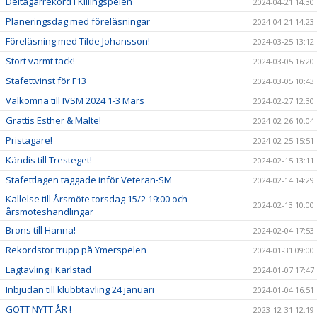
Deltagarrekord i Killingspelen
2024-04-21 14:30
Planeringsdag med föreläsningar
2024-04-21 14:23
Föreläsning med Tilde Johansson!
2024-03-25 13:12
Stort varmt tack!
2024-03-05 16:20
Stafettvinst för F13
2024-03-05 10:43
Välkomna till IVSM 2024 1-3 Mars
2024-02-27 12:30
Grattis Esther & Malte!
2024-02-26 10:04
Pristagare!
2024-02-25 15:51
Kändis till Tresteget!
2024-02-15 13:11
Stafettlagen taggade inför Veteran-SM
2024-02-14 14:29
Kallelse till Årsmöte torsdag 15/2 19:00 och
2024-02-13 10:00
årsmöteshandlingar
Brons till Hanna!
2024-02-04 17:53
Rekordstor trupp på Ymerspelen
2024-01-31 09:00
Lagtävling i Karlstad
2024-01-07 17:47
Inbjudan till klubbtävling 24 januari
2024-01-04 16:51
GOTT NYTT ÅR !
2023-12-31 12:19