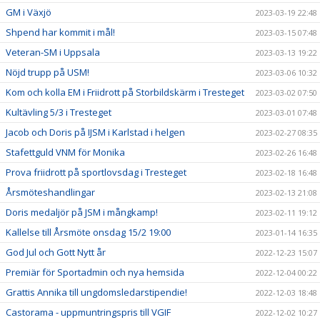
GM i Växjö
2023-03-19 22:48
Shpend har kommit i mål!
2023-03-15 07:48
Veteran-SM i Uppsala
2023-03-13 19:22
Nöjd trupp på USM!
2023-03-06 10:32
Kom och kolla EM i Friidrott på Storbildskärm i Tresteget
2023-03-02 07:50
Kultävling 5/3 i Tresteget
2023-03-01 07:48
Jacob och Doris på IJSM i Karlstad i helgen
2023-02-27 08:35
Stafettguld VNM för Monika
2023-02-26 16:48
Prova friidrott på sportlovsdag i Tresteget
2023-02-18 16:48
Årsmöteshandlingar
2023-02-13 21:08
Doris medaljör på JSM i mångkamp!
2023-02-11 19:12
Kallelse till Årsmöte onsdag 15/2 19:00
2023-01-14 16:35
God Jul och Gott Nytt år
2022-12-23 15:07
Premiär för Sportadmin och nya hemsida
2022-12-04 00:22
Grattis Annika till ungdomsledarstipendie!
2022-12-03 18:48
Castorama - uppmuntringspris till VGIF
2022-12-02 10:27