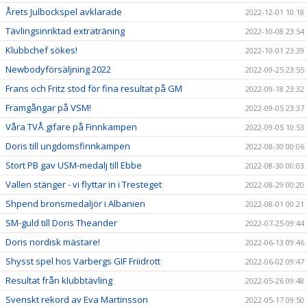
Årets Julbockspel avklarade
2022-12-01 10:18
Tävlingsinriktad extraträning
2022-10-08 23:54
Klubbchef sökes!
2022-10-01 23:39
Newbodyförsäljning 2022
2022-09-25 23:55
Frans och Fritz stod för fina resultat på GM
2022-09-18 23:32
Framgångar på VSM!
2022-09-05 23:37
Våra TVÅ gifare på Finnkampen
2022-09-05 10:53
Doris till ungdomsfinnkampen
2022-08-30 00:06
Stort PB gav USM-medalj till Ebbe
2022-08-30 00:03
Vallen stänger - vi flyttar in i Tresteget
2022-08-29 00:20
Shpend bronsmedaljör i Albanien
2022-08-01 00:21
SM-guld till Doris Theander
2022-07-25 09:44
Doris nordisk mästare!
2022-06-13 09:46
Shysst spel hos Varbergs GIF Friidrott
2022-06-02 09:47
Resultat från klubbtävling
2022-05-26 09:48
Svenskt rekord av Eva Martinsson
2022-05-17 09:50