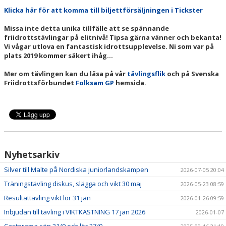
LEDARPLATTFORM
Klicka här för att komma till biljettförsäljningen i Tickster
Missa inte detta unika tillfälle att se spännande
KALENDER
friidrottstävlingar på elitnivå! Tipsa gärna vänner och bekanta!
Vi vågar utlova en fantastisk idrottsupplevelse. Ni som var på
DOKUMENT
plats 2019 kommer säkert ihåg...
Mer om tävlingen kan du läsa på vår
tävlingsflik
och på Svenska
BÖRJA TRÄNA
Friidrottsförbundet
Folksam GP
hemsida.
Nyhetsarkiv
Silver till Malte på Nordiska juniorlandskampen
2026-07-05 20:04
Träningstävling diskus, slägga och vikt 30 maj
2026-05-23 08:59
Resultattävling vikt lör 31 jan
2026-01-26 09:59
Inbjudan till tävling i VIKTKASTNING 17 jan 2026
2026-01-07