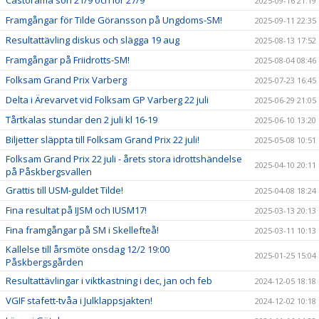
Castorama sön 21/9 och lör 27/9
2025-09-16 21:19
Framgångar för Tilde Göransson på Ungdoms-SM!
2025-09-11 22:35
Resultattävling diskus och slägga 19 aug
2025-08-13 17:52
Framgångar på Friidrotts-SM!
2025-08-04 08:46
Folksam Grand Prix Varberg
2025-07-23 16:45
Delta i Ärevarvet vid Folksam GP Varberg 22 juli
2025-06-29 21:05
Tårtkalas stundar den 2 juli kl 16-19
2025-06-10 13:20
Biljetter släppta till Folksam Grand Prix 22 juli!
2025-05-08 10:51
Folksam Grand Prix 22 juli - årets stora idrottshändelse
2025-04-10 20:11
på Påskbergsvallen
Grattis till USM-guldet Tilde!
2025-04-08 18:24
Fina resultat på IJSM och IUSM17!
2025-03-13 20:13
Fina framgångar på SM i Skellefteå!
2025-03-11 10:13
Kallelse till årsmöte onsdag 12/2 19:00
2025-01-25 15:04
Påskbergsgården
Resultattävlingar i viktkastning i dec, jan och feb
2024-12-05 18:18
VGIF stafett-tvåa i Julklappsjakten!
2024-12-02 10:18