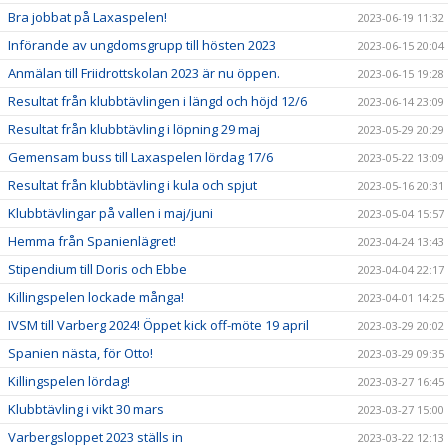
Bra jobbat på Laxaspelen!
2023-06-19 11:32
Införande av ungdomsgrupp till hösten 2023
2023-06-15 20:04
Anmälan till Friidrottskolan 2023 är nu öppen.
2023-06-15 19:28
Resultat från klubbtävlingen i längd och höjd 12/6
2023-06-14 23:09
Resultat från klubbtävling i löpning 29 maj
2023-05-29 20:29
Gemensam buss till Laxaspelen lördag 17/6
2023-05-22 13:09
Resultat från klubbtävling i kula och spjut
2023-05-16 20:31
Klubbtävlingar på vallen i maj/juni
2023-05-04 15:57
Hemma från Spanienlägret!
2023-04-24 13:43
Stipendium till Doris och Ebbe
2023-04-04 22:17
Killingspelen lockade många!
2023-04-01 14:25
IVSM till Varberg 2024! Öppet kick off-möte 19 april
2023-03-29 20:02
Spanien nästa, för Otto!
2023-03-29 09:35
Killingspelen lördag!
2023-03-27 16:45
Klubbtävling i vikt 30 mars
2023-03-27 15:00
Varbergsloppet 2023 ställs in
2023-03-22 12:13