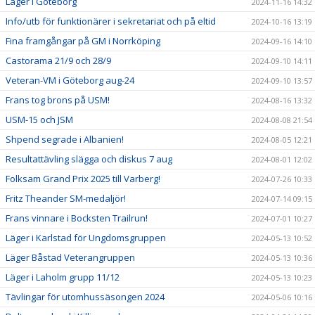
Läger i Göteborg
2024-11-16 14:32
Info/utb för funktionärer i sekretariat och på eltid
2024-10-16 13:19
Fina framgångar på GM i Norrköping
2024-09-16 14:10
Castorama 21/9 och 28/9
2024-09-10 14:11
Veteran-VM i Göteborg aug-24
2024-09-10 13:57
Frans tog brons på USM!
2024-08-16 13:32
USM-15 och JSM
2024-08-08 21:54
Shpend segrade i Albanien!
2024-08-05 12:21
Resultattävling slägga och diskus 7 aug
2024-08-01 12:02
Folksam Grand Prix 2025 till Varberg!
2024-07-26 10:33
Fritz Theander SM-medaljör!
2024-07-14 09:15
Frans vinnare i Bocksten Trailrun!
2024-07-01 10:27
Läger i Karlstad för Ungdomsgruppen
2024-05-13 10:52
Läger Båstad Veterangruppen
2024-05-13 10:36
Läger i Laholm grupp 11/12
2024-05-13 10:23
Tävlingar för utomhussäsongen 2024
2024-05-06 10:16