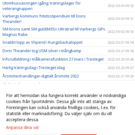
Utomhussäsongen igång: träningsläger för
2022-05-03 09:52
veterangruppen
Varbergs kommuns fritidsstipendium till Doris
2022-05-03 09:51
Theander!
SM-brons samt SM-guld(M35) i Ultratrail till Varbergs GIFs
2022-05-02 09:53
Magnus Rabe
Snabbt lopp av Shpend i Kungsbackaloppet
2022-05-01 09:54
Doris Theander tog USM-silver i mångkamp
2022-03-21 09:56
Info/utbildning i målkamerafunktion 27 mars i Tresteget
2022-03-20 09:58
Härlig träningsdag i Tresteget idag
2022-03-20 09:57
Årsmöteshandlingar-digitalt årsmöte 2022
2022-02-21 09:59
Klubbtävlingar inomhus
2022-01-19 10:00
Klubbtävling Halland ställs in
2022-01-06 10:02
För att hemsidan ska fungera korrekt använder vi nödvändiga
Anders "Palmas" Palmqvist till Varbergs GIF
cookies från SportAdmin. Dessa går inte att stänga av.
2022-01-05 10:01
Föreningen kan också använda frivilliga cookies, t.ex. för
IDM ställs in 8-9 januari
2022-01-01 10:03
statistik eller marknadsföring. Du väljer själv om du vill
acceptera dessa.
Anpassa dina val
Cookie-
Gå till