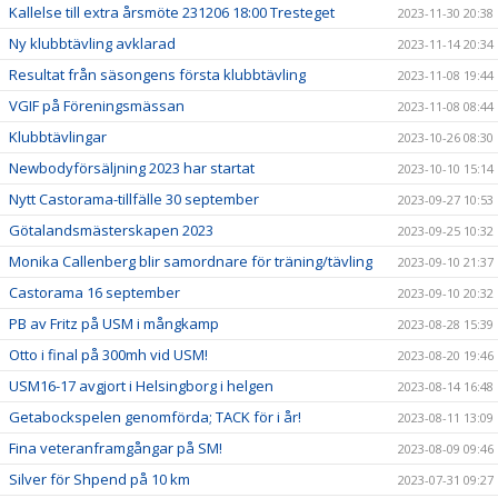
Kallelse till extra årsmöte 231206 18:00 Tresteget
2023-11-30 20:38
Ny klubbtävling avklarad
2023-11-14 20:34
Resultat från säsongens första klubbtävling
2023-11-08 19:44
VGIF på Föreningsmässan
2023-11-08 08:44
Klubbtävlingar
2023-10-26 08:30
Newbodyförsäljning 2023 har startat
2023-10-10 15:14
Nytt Castorama-tillfälle 30 september
2023-09-27 10:53
Götalandsmästerskapen 2023
2023-09-25 10:32
Monika Callenberg blir samordnare för träning/tävling
2023-09-10 21:37
Castorama 16 september
2023-09-10 20:32
PB av Fritz på USM i mångkamp
2023-08-28 15:39
Otto i final på 300mh vid USM!
2023-08-20 19:46
USM16-17 avgjort i Helsingborg i helgen
2023-08-14 16:48
Getabockspelen genomförda; TACK för i år!
2023-08-11 13:09
Fina veteranframgångar på SM!
2023-08-09 09:46
Silver för Shpend på 10 km
2023-07-31 09:27