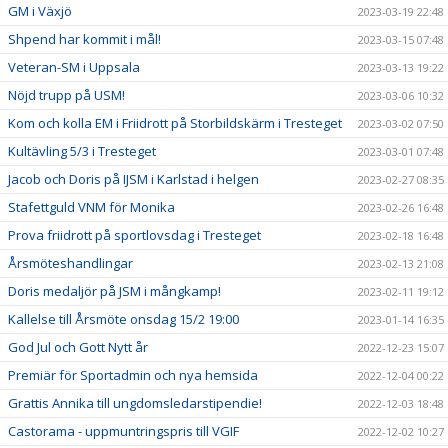
GM i Växjö
2023-03-19 22:48
Shpend har kommit i mål!
2023-03-15 07:48
Veteran-SM i Uppsala
2023-03-13 19:22
Nöjd trupp på USM!
2023-03-06 10:32
Kom och kolla EM i Friidrott på Storbildskärm i Tresteget
2023-03-02 07:50
Kultävling 5/3 i Tresteget
2023-03-01 07:48
Jacob och Doris på IJSM i Karlstad i helgen
2023-02-27 08:35
Stafettguld VNM för Monika
2023-02-26 16:48
Prova friidrott på sportlovsdag i Tresteget
2023-02-18 16:48
Årsmöteshandlingar
2023-02-13 21:08
Doris medaljör på JSM i mångkamp!
2023-02-11 19:12
Kallelse till Årsmöte onsdag 15/2 19:00
2023-01-14 16:35
God Jul och Gott Nytt år
2022-12-23 15:07
Premiär för Sportadmin och nya hemsida
2022-12-04 00:22
Grattis Annika till ungdomsledarstipendie!
2022-12-03 18:48
Castorama - uppmuntringspris till VGIF
2022-12-02 10:27