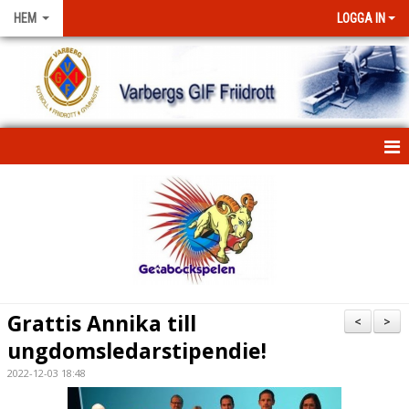
HEM
LOGGA IN
HEM
NYHETER
FÖRENINGEN
KONTAKT
Grattis Annika till
<
>
ungdomsledarstipendie!
KLUBBKLÄDER
2022-12-03 18:48
STIPENDIUM