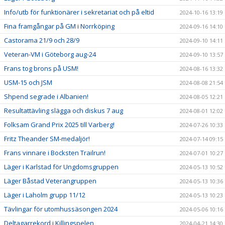
Info/utb för funktionärer i sekretariat och på eltid
2024-10-16 13:19
Fina framgångar på GM i Norrköping
2024-09-16 14:10
Castorama 21/9 och 28/9
2024-09-10 14:11
Veteran-VM i Göteborg aug-24
2024-09-10 13:57
Frans tog brons på USM!
2024-08-16 13:32
USM-15 och JSM
2024-08-08 21:54
Shpend segrade i Albanien!
2024-08-05 12:21
Resultattävling slägga och diskus 7 aug
2024-08-01 12:02
Folksam Grand Prix 2025 till Varberg!
2024-07-26 10:33
Fritz Theander SM-medaljör!
2024-07-14 09:15
Frans vinnare i Bocksten Trailrun!
2024-07-01 10:27
Läger i Karlstad för Ungdomsgruppen
2024-05-13 10:52
Läger Båstad Veterangruppen
2024-05-13 10:36
Läger i Laholm grupp 11/12
2024-05-13 10:23
Tävlingar för utomhussäsongen 2024
2024-05-06 10:16
Deltagarrekord i Killingspelen
2024-04-21 14:30