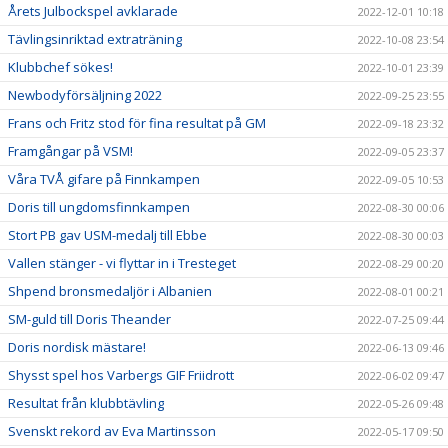
Årets Julbockspel avklarade
2022-12-01 10:18
Tävlingsinriktad extraträning
2022-10-08 23:54
Klubbchef sökes!
2022-10-01 23:39
Newbodyförsäljning 2022
2022-09-25 23:55
Frans och Fritz stod för fina resultat på GM
2022-09-18 23:32
Framgångar på VSM!
2022-09-05 23:37
Våra TVÅ gifare på Finnkampen
2022-09-05 10:53
Doris till ungdomsfinnkampen
2022-08-30 00:06
Stort PB gav USM-medalj till Ebbe
2022-08-30 00:03
Vallen stänger - vi flyttar in i Tresteget
2022-08-29 00:20
Shpend bronsmedaljör i Albanien
2022-08-01 00:21
SM-guld till Doris Theander
2022-07-25 09:44
Doris nordisk mästare!
2022-06-13 09:46
Shysst spel hos Varbergs GIF Friidrott
2022-06-02 09:47
Resultat från klubbtävling
2022-05-26 09:48
Svenskt rekord av Eva Martinsson
2022-05-17 09:50