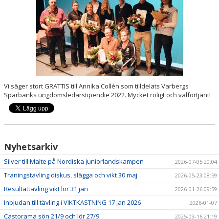
LEDARPLATTFORM
KALENDER
DOKUMENT
BÖRJA TRÄNA
Vi säger stort GRATTIS till Annika Collén som tilldelats Varbergs
Sparbanks ungdomsledarstipendie 2022. Mycket roligt och välförtjänt!
Nyhetsarkiv
Silver till Malte på Nordiska juniorlandskampen
2026-07-05 20:04
Träningstävling diskus, slägga och vikt 30 maj
2026-05-23 08:59
Resultattävling vikt lör 31 jan
2026-01-26 09:59
Inbjudan till tävling i VIKTKASTNING 17 jan 2026
2026-01-07
Castorama sön 21/9 och lör 27/9
2025-09-16 21:19