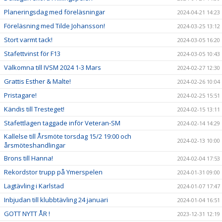
Planeringsdag med föreläsningar
2024-04-21 14:23
Föreläsning med Tilde Johansson!
2024-03-25 13:12
Stort varmt tack!
2024-03-05 16:20
Stafettvinst för F13
2024-03-05 10:43
Välkomna till IVSM 2024 1-3 Mars
2024-02-27 12:30
Grattis Esther & Malte!
2024-02-26 10:04
Pristagare!
2024-02-25 15:51
Kändis till Tresteget!
2024-02-15 13:11
Stafettlagen taggade inför Veteran-SM
2024-02-14 14:29
Kallelse till Årsmöte torsdag 15/2 19:00 och
2024-02-13 10:00
årsmöteshandlingar
Brons till Hanna!
2024-02-04 17:53
Rekordstor trupp på Ymerspelen
2024-01-31 09:00
Lagtävling i Karlstad
2024-01-07 17:47
Inbjudan till klubbtävling 24 januari
2024-01-04 16:51
GOTT NYTT ÅR !
2023-12-31 12:19