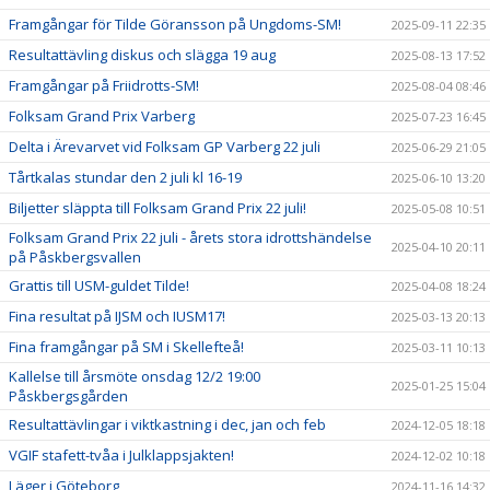
Framgångar för Tilde Göransson på Ungdoms-SM!
2025-09-11 22:35
Resultattävling diskus och slägga 19 aug
2025-08-13 17:52
Framgångar på Friidrotts-SM!
2025-08-04 08:46
Folksam Grand Prix Varberg
2025-07-23 16:45
Delta i Ärevarvet vid Folksam GP Varberg 22 juli
2025-06-29 21:05
Tårtkalas stundar den 2 juli kl 16-19
2025-06-10 13:20
Biljetter släppta till Folksam Grand Prix 22 juli!
2025-05-08 10:51
Folksam Grand Prix 22 juli - årets stora idrottshändelse
2025-04-10 20:11
på Påskbergsvallen
Grattis till USM-guldet Tilde!
2025-04-08 18:24
Fina resultat på IJSM och IUSM17!
2025-03-13 20:13
Fina framgångar på SM i Skellefteå!
2025-03-11 10:13
Kallelse till årsmöte onsdag 12/2 19:00
2025-01-25 15:04
Påskbergsgården
Resultattävlingar i viktkastning i dec, jan och feb
2024-12-05 18:18
VGIF stafett-tvåa i Julklappsjakten!
2024-12-02 10:18
Läger i Göteborg
2024-11-16 14:32