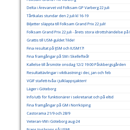
Delta i Ärevarvet vid Folksam GP Varberg 22 juli
Tårtkalas stundar den 2 juli kl 16-19
Biljetter släppta till Folksam Grand Prix 22 juli!
Folksam Grand Prix 22 juli - årets stora idrottshändelse p
Grattis till USM-guldet Tilde!
Fina resultat på IJSM och IUSM17!
Fina framgångar på SM i Skellefteå!
Kallelse till årsmöte onsdag 12/2 19:00 Påskbergsgården
Resultattävlingar i viktkastning i dec, jan och feb
VGIF stafett-tvåa i Julklappsjakten!
Läger i Göteborg
Info/utb för funktionärer i sekretariat och på eltid
Fina framgångar på GM i Norrköping
Castorama 21/9 och 28/9
Veteran-VM i Göteborg aug-24
Frans tog brons på USM!