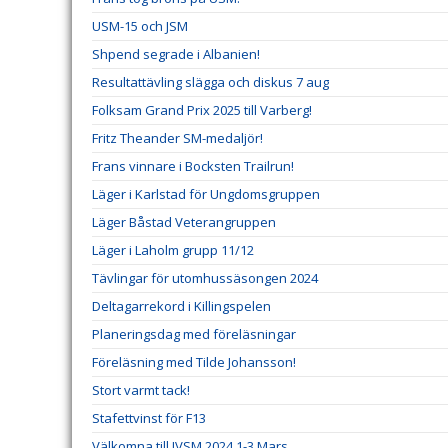
USM-15 och JSM
Shpend segrade i Albanien!
Resultattävling slägga och diskus 7 aug
Folksam Grand Prix 2025 till Varberg!
Fritz Theander SM-medaljör!
Frans vinnare i Bocksten Trailrun!
Läger i Karlstad för Ungdomsgruppen
Läger Båstad Veterangruppen
Läger i Laholm grupp 11/12
Tävlingar för utomhussäsongen 2024
Deltagarrekord i Killingspelen
Planeringsdag med föreläsningar
Föreläsning med Tilde Johansson!
Stort varmt tack!
Stafettvinst för F13
Välkomna till IVSM 2024 1-3 Mars