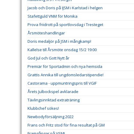
Jacob och Doris på IJSM i Karlstad i helgen
Stafettguld VNM för Monika
Prova friidrott på sportlovsdag i Tresteget
Årsmöteshandlingar
Doris medaljör på JSM i mångkamp!
Kallelse till Årsmöte onsdag 15/2 19:00
God Jul och Gott Nytt år
Premiär för Sportadmin och nya hemsida
Grattis Annika till ungdomsledarstipendie!
Castorama - uppmuntringspris till VGIF
Årets Julbockspel avklarade
Tävlingsinriktad extraträning
Klubbchef sökes!
Newbodyförsäljning 2022
Frans och Fritz stod för fina resultat på GM
Framgångar på VSM!